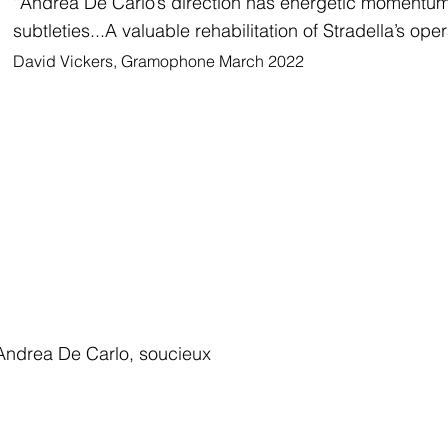
“Andrea De Carlo’s direction has energetic momentum 
subtleties...A valuable rehabilitation of Stradella’s ope
David Vickers, Gramophone March 2022
d’Andrea De Carlo, soucieux